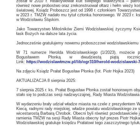
został w 2010 r. Reaktywował kult świętego Wawrzyńca – patr
również nowe probostwo oraz zrekonstruował ołtarz i hełm wieży ko
światowej. Ksiądz Proboszcz jest od 1998 r. członkiem Towarzystw
w 2023 r. TMZW nadało mu tytuł członka honorowego. W 2023 r. ksią
w Wodzisławiu Śląskim.
Jako Towarzystwo Miłośników Ziemi Wodzisławskiej życzymy Księ
łask Bożych na dalsze lata życia.
Jednocześnie gratulujemy nowemu proboszczowi wodzisławskiemu
W 71 numerze Herolda Wodzisławskiego (1/2023), możecie p
Bogusławem Płonką w dwudziestą piątą roczni
Link:
https://wodzislawtmzw.pl/lib/ogr310/herold-wodzislawski-7
Na zdjęciu Ksiądz Prałat Bogusław Płonka (fot. Piotr Hojka 2023)
AKTUALIZACJA 8 sierpnia 2025:
7 sierpnia 2025 r. ks. Prałat Bogusław Płonka został honorowym o
stało się to podczas sesji nadzwyczajnej, Rady Miasta Wodzisławia
W wydarzeniu brały udział władze miasta na czele z prezydentem 
Kiecą, radnymi rady miejskiej, władze powiatu wodzisławskiego ze 
wicestarostą Barbarą Chrobok. Obecni byli również przedstawiciele 
ramienia TMZW na sesji Rady Miasta obecny był prezes Piotr Hojka
Wodzisławskiej gratuluje księdzu Prałatowi tego zaszczytnego tytuł