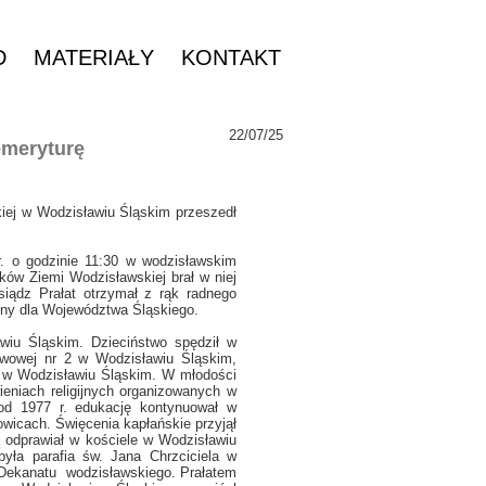
D
MATERIAŁY
KONTAKT
22/07/25
emeryturę
kiej w Wodzisławiu Śląskim przeszedł
r. o godzinie 11:30 w wodzisławskim
ków Ziemi Wodzisławskiej brał w niej
iądz Prałat otrzymał z rąk radnego
ony dla Województwa Śląskiego.
iu Śląskim. Dzieciństwo spędził w
awowej nr 2 w Wodzisławiu Śląskim,
1 w Wodzisławiu Śląskim. W młodości
wieniach religijnych organizowanych w
 od 1977 r. edukację kontynuował w
cach. Święcenia kapłańskie przyjął
 odprawiał w kościele w Wodzisławiu
yła parafia św. Jana Chrzciciela w
 Dekanatu wodzisławskiego. Prałatem