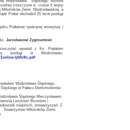
ona Wodzisławia Śląskiego, wzniósł
ścielnej zniszczone w czasie II wojny
a Miłośników Ziemi Wodzisławskiej, a
dz Prałat obchodził 25 lecie posługi
dzu Prałatowi spokojnej emerytury i
 ks.
Jarosławowi Zygmuntowi
.
rzeczytać wywiad z Ks. Prałatem
cę posługi w Wodzisławiu.
1online-ljfdh4lc.pdf
bywatelem Wodzisławia Śląskiego,
 Śląskiego w Pałacu Dietrichsteinów.
Wodzisławia Śląskiego Mieczysławem
starostą Leszkiem Bizoniem i
jednostek miejskich, stowarzyszeń. Z
 . Towarzystwo Miłośników Ziemi
u.