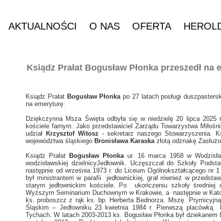
AKTUALNOŚCI
O NAS
OFERTA
HEROL
Ksiądz Prałat Bogusław Płonka przeszedł na 
Ksiądz Prałat
Bogusław Płonka
po 27 latach posługi duszpasters
na emeryturę.
Dziękczynna Msza Święta odbyła się w niedzielę 20 lipca 2025 
kościele farnym. Jako przedstawiciel Zarządu Towarzystwa Miłośni
udział
Krzysztof Witosz
- sekretarz naszego Stowarzyszenia. Ks
województwa śląskiego
Bronisława Karaska
złotą odznakę Zasłuż
Ksiądz Prałat
Bogusław Płonka
ur. 16 marca 1958 w Wodzisław
wodzisławskiej dzielnicyJedłownik. Uczęszczał do Szkoły Podst
następnie od września 1973 r. do Liceum Ogólnokształcącego nr 
był ministrantem w parafii jedłownickiej, grał również w przedsta
starym jedłownickim kościele. Po ukończeniu szkoły średniej
Wyższym Seminarium Duchownym w Krakowie, a następnie w Katowi
ks. proboszcz z rąk ks. bp. Herberta Bednorza. Mszę Prymicyjną
Śląskim – Jedłowniku 23 kwietnia 1984 r. Pierwszą placówką b
Tychach. W latach 2003-2013 ks. Bogusław Płonka był dziekanem