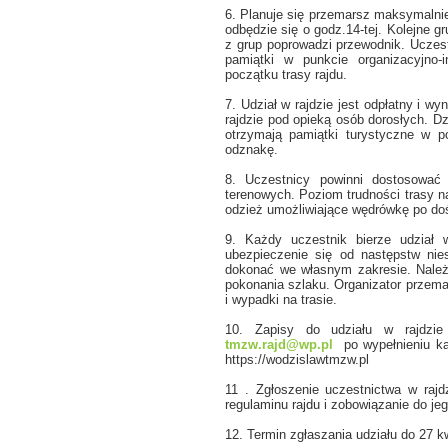
6. Planuje się przemarsz maksymalnie
odbędzie się o godz.14-tej. Kolejne 
z grup poprowadzi przewodnik. Uczestn
pamiątki w punkcie organizacyjno-
początku trasy rajdu.
7. Udział w rajdzie jest odpłatny i w
rajdzie pod opieką osób dorosłych. Dz
otrzymają pamiątki turystyczne w po
odznakę.
8. Uczestnicy powinni dostosować
terenowych. Poziom trudności trasy n
odzież umożliwiające wędrówkę po do
9. Każdy uczestnik bierze udział 
ubezpieczenie się od następstw nie
dokonać we własnym zakresie. Nale
pokonania szlaku. Organizator przema
i wypadki na trasie.
10. Zapisy do udziału w rajdzie
tmzw.rajd@wp.pl
po wypełnieniu kar
https://wodzislawtmzw.pl
11 . Zgłoszenie uczestnictwa w raj
regulaminu rajdu i zobowiązanie do je
12. Termin zgłaszania udziału do 27 kw