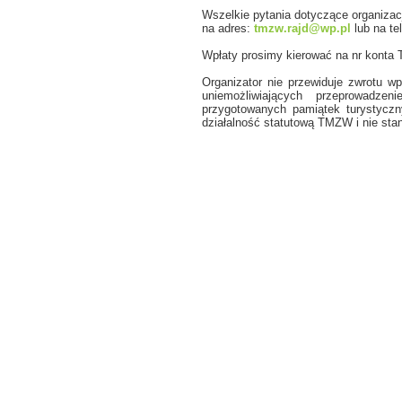
Wszelkie pytania dotyczące organizacj
na adres:
tmzw.rajd@wp.pl
lub na te
Wpłaty prosimy kierować na nr kont
Organizator nie przewiduje zwrotu 
uniemożliwiających przeprowadze
przygotowanych pamiątek turystyczn
działalność statutową TMZW i nie sta