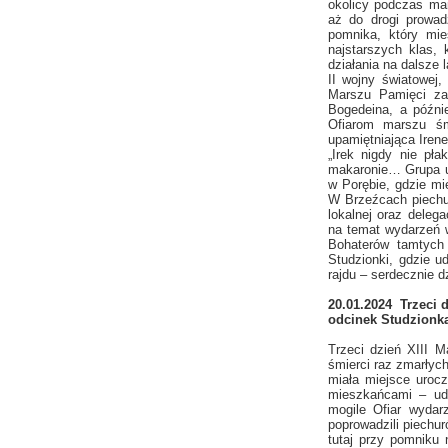
okolicy podczas ma
aż do drogi prowad
pomnika, który mi
najstarszych klas,
działania na dalsze 
II wojny światowej
Marszu Pamięci zat
Bogedeina, a późni
Ofiarom marszu śm
upamiętniająca Iren
„Irek nigdy nie pł
makaronie… Grupa uc
w Porębie, gdzie mi
W Brzeźcach piechur
lokalnej oraz deleg
na temat wydarzeń 
Bohaterów tamtych
Studzionki, gdzie u
rajdu – serdecznie
20.01.2024 Trzeci 
odcinek Studzionka
Trzeci dzień XIII 
śmierci raz zmarłyc
miała miejsce uroc
mieszkańcami – uda
mogile Ofiar wydar
poprowadzili piechur
tutaj przy pomniku