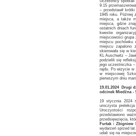
Uczestnicy spotkal
9.15 przemaszerowa
– przedstawił krótk
1945 roku. Później 
miejsca, a także m
miejsca, gdzie zna
ostatnich dniach fu
kwestie organizac
miejscowości grupa z
miejscu pochówku 
miejscu zapalono 
skierowała się w k
KL Auschwitz – Jawi
podzielili się refle
jego uczestniczka 
rajdu. Po wizycie w 
w miejscowej Szko
pierwszym dniu mar
19.01.2024 Drugi d
odcinek Miedźna - 
19 stycznia 2024 
uroczysta prelekcj
Uroczystości rozp
przedstawiono ważn
przedsięwzięcia, kt
Furtak
i
Zbigniew
wydarzeń sprzed lat
udali się na miejsc