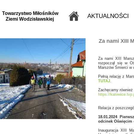
Towarzystwo Miłośników
AKTUALNOŚCI
Ziemi Wodzisławskiej
Za nami XIII 
Za nami XIII Marsz
rozpoczął się w Oś
Marszów Śmierci w c
Pełną relację z Mar
TUTAJ
.
Zachęcamy również d
https://katowice.tvp
Relacja z poszczeg
18.01.2024 Pierwsz
odcinek Oświęcim -
Inauguracja XIII M