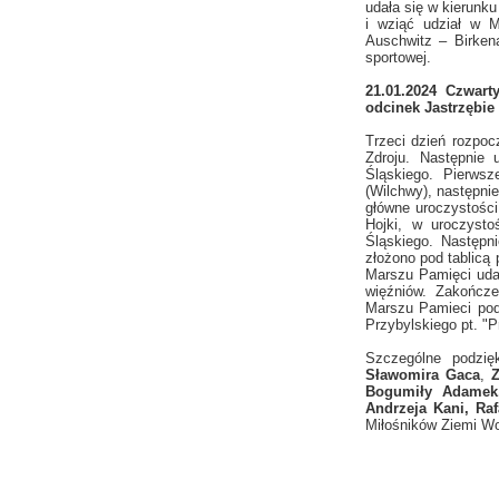
udała się w kierunk
i wziąć udział w M
Auschwitz – Birken
sportowej.
21.01.2024 Czwarty
odcinek Jastrzębie
Trzeci dzień rozpoc
Zdroju. Następnie
Śląskiego. Pierws
(Wilchwy), następni
główne uroczystości
Hojki, w uroczysto
Śląskiego. Następn
złożono pod tablicą
Marszu Pamięci udan
więźniów. Zakończe
Marszu Pamieci podz
Przybylskiego pt. "
Szczególne podzięk
Sławomira Gaca
,
Bogumiły Adamek,
Andrzeja Kani, Ra
Miłośników Ziemi Wod