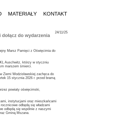
D
MATERIAŁY
KONTAKT
24/11/25
 dołącz do wydarzenia
lejny Marsz Pamięci z Oświęcimia do
KL Auschwitz, którzy w styczniu
anym marszem śmierci.
ów Ziemi Wodzisławskiej zachęca do
rtek 15 stycznia 2026 r. przed bramą
przez powiaty oświęcimski,
ami, instytucjami oraz mieszkańcami
ci rocznicowe odbędą się władzami
owe odbędą się wspólnie z naszymi
oraz Gminą Mszana.