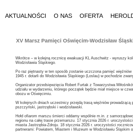
AKTUALNOŚCI
O NAS
OFERTA
HEROL
XV Marsz Pamięci Oświęcim-Wodzisław Śląski
Wkrótce – w kolejną rocznicę ewakuacji KL Auschwitz - wyruszy ko
Wodzisławia Śląskiego.
Po raz piętnasty w ten sposób zostanie uczczona pamięć więźniów 
1945 r. dotarli do Wodzisławia Śląskiego (Loslau) w pochodzie zw
Organizator przedsięwzięcia Robert Furtak z Towarzystwa Miłośnik
udziału w wydarzeniu, którego początek będzie miał miejsce w czwa
obozu w Oświęcimiu.
W kolejnych dniach uczestnicy przejdą trasą więźniów prowadzącą 
pszczyński, jastrzębski i wodzisławski.
Hołd ofiarom marszu śmierci oddamy wspólnie m.in. z samorządowc
regionu na całej trasie przemarszu. 17 stycznia 2026 r. uroczystoś
miasta Jastrzębia-Zdroju. 18 stycznia 2026 r. uroczystości rocznic
partnerami: Powiatem, Miastem i Muzeum w Wodzisławiu Śląskim 