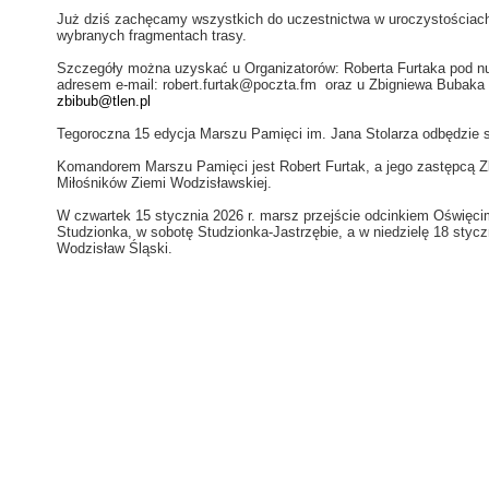
Już dziś zachęcamy wszystkich do uczestnictwa w uroczystościach
wybranych fragmentach trasy.
Szczegóły można uzyskać u Organizatorów: Roberta Furtaka pod nu
adresem e-mail: robert.furtak@poczta.fm oraz u Zbigniewa Bubaka
zbibub@tlen.pl
Tegoroczna 15 edycja Marszu Pamięci im. Jana Stolarza odbędzie 
Komandorem Marszu Pamięci jest Robert Furtak, a jego zastępcą Z
Miłośników Ziemi Wodzisławskiej.
W czwartek 15 stycznia 2026 r. marsz przejście odcinkiem Oświęci
Studzionka, w sobotę Studzionka-Jastrzębie, a w niedzielę 18 styc
Wodzisław Śląski.