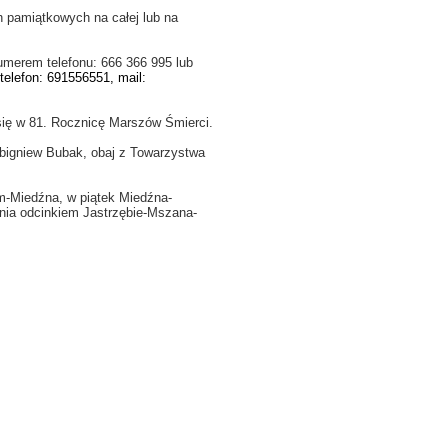
 pamiątkowych na całej lub na
merem telefonu: 666 366 995 lub
telefon: 691556551, mail:
się w 81. Rocznicę Marszów Śmierci.
bigniew Bubak, obaj z Towarzystwa
m-Miedźna, w piątek Miedźna-
znia odcinkiem Jastrzębie-Mszana-