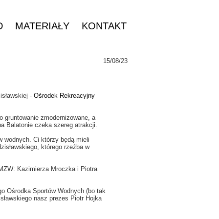
D
MATERIAŁY
KONTAKT
15/08/23
isławskiej -
Ośrodek Rekreacyjny
ało gruntowanie zmodernizowane, a
na Balatonie czeka szereg atrakcji.
w wodnych. Ci którzy będą mieli
zisławskiego, którego rzeźba w
TMZW: Kazimierza Mroczka i Piotra
iego Ośrodka Sportów Wodnych (bo tak
isławskiego nasz prezes Piotr Hojka