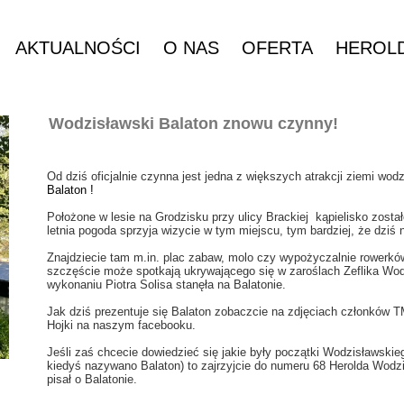
AKTUALNOŚCI
O NAS
OFERTA
HEROL
Wodzisławski Balaton znowu czynny!
Od dziś oficjalnie czynna jest jedna z większych atrakcji ziemi wodz
Balaton
!
Położone w lesie na Grodzisku przy ulicy Brackiej kąpielisko zost
letnia pogoda sprzyja wizycie w tym miejscu, tym bardziej, że dziś 
Znajdziecie tam m.in. plac zabaw, molo czy wypożyczalnie rowerkó
szczęście może spotkają ukrywającego się w zaroślach Zeflika Wod
wykonaniu Piotra Solisa stanęła na Balatonie.
Jak dziś prezentuje się Balaton zobaczcie na zdjęciach członków 
Hojki na naszym facebooku.
Jeśli zaś chcecie dowiedzieć się jakie były początki Wodzisławsk
kiedyś nazywano Balaton) to zajrzyjcie do numeru 68 Herolda Wodz
pisał o Balatonie.