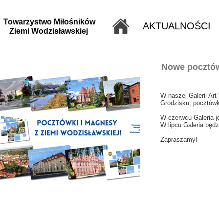
Towarzystwo Miłośników
AKTUALNOŚCI
Ziemi Wodzisławskiej
Nowe pocztów
W naszej Galerii Ar
Grodzisku, pocztówk
W czerwcu Galeria je
W lipcu Galeria będz
Zapraszamy!