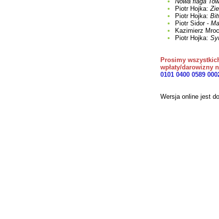
Nowa flaga Tow
Piotr Hojka:
Zie
Piotr Hojka:
Bi
Piotr Sidor -
Ma
Kazimierz Mro
Piotr Hojka:
Sy
Prosimy wszystkic
wpłaty/darowizny 
0101 0400 0589 00
Wersja online jest d