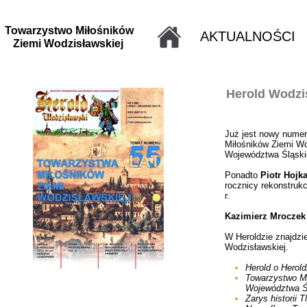
Towarzystwo Miłośników
AKTUALNOŚCI
Ziemi Wodzisławskiej
Herold Wodzis
Już jest nowy numer
Miłośników Ziemi Wod
Województwa Śląski
Ponadto
Piotr Hojk
rocznicy rekonstruk
r.
Kazimierz Mroczek
W Heroldzie znajdzi
Wodzisławskiej.
Herold o Herold
Towarzystwo Mi
Województwa Ś
Zarys historii