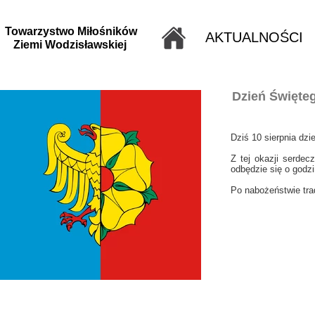
Towarzystwo Miłośników
AKTUALNOŚCI
Ziemi Wodzisławskiej
Dzień Święte
Dziś 10 sierpnia dz
Z tej okazji serde
odbędzie się o godz
Po nabożeństwie tra