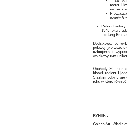
17:00: Ma
marcu i k
radzieckie
Prowadząc
czasie II 
Pokaz history
1945 roku z ud
Festung Breslau
Dodatkowo, po wyk
polowej (pierwsze st
uzbrojenia i wypos
wojskowy tym unikat
Obchody 80. roczni
historii regionu i 
Śląskim odbyły się 
roku w które równie
RYNEK :
Galeria Art. Wladisl