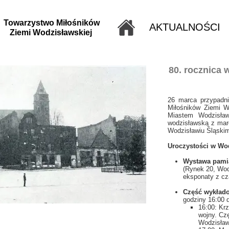
Towarzystwo Miłośników
AKTUALNOŚCI
Ziemi Wodzisławskiej
80. rocznica 
26 marca przypadni
Miłośników Ziemi W
Miastem Wodzisław
wodzisławską z mar
Wodzisławiu Śląskim
Uroczystości w Wod
Wystawa pamią
(Rynek 20, Wod
eksponaty z cz
Część wykład
godziny 16:00 d
16:00: Kr
wojny. Cz
Wodzisław